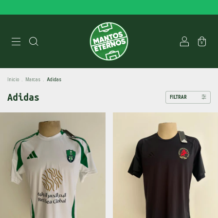
0
Inicio
.
Marcas
.
Adidas
Adidas
FILTRAR