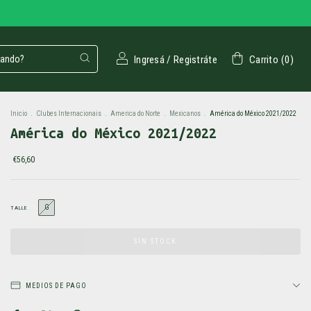
Ingresá
/
Registráte
Carrito
(
0
)
Inicio
.
Clubes Internacionais
.
America do Norte
.
Mexicanos
.
América do México 2021/2022
América do México 2021/2022
€56,60
G
TALLE
MEDIOS DE PAGO