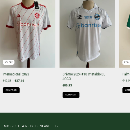
8
%
OFF
17
%
Internacional 2023
Grêmio 2024 #10 Cristaldo DE
Palm
JOGO
€40,38
€37,14
€48,4
€80,93
COMPRAR
COM
COMPRAR
SUSCRIBITE A NUESTRO NEWSLETTER