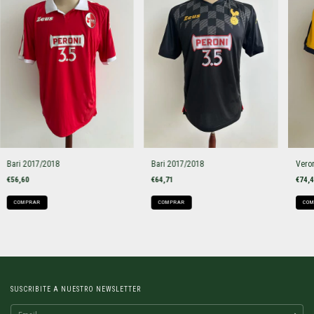
Bari 2017/2018
Bari 2017/2018
Vero
€56,60
€64,71
€74,
COMPRAR
COMPRAR
COM
SUSCRIBITE A NUESTRO NEWSLETTER