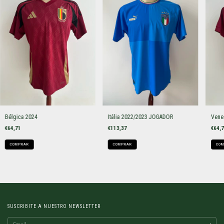
Bélgica 2024
Itália 2022/2023 JOGADOR
Vene
€64,71
€113,37
€64,
COMPRAR
COMPRAR
COM
SUSCRIBITE A NUESTRO NEWSLETTER