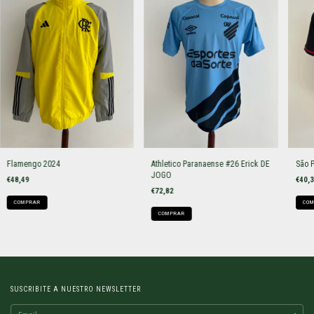
Flamengo 2024
Athletico Paranaense #26 Erick DE
São 
JOGO
€48,49
€40,
€72,82
COMPRAR
COM
COMPRAR
SUSCRIBITE A NUESTRO NEWSLETTER