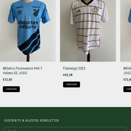
Athletico Paranaense #44 T.
Flamengo 2023
Athle
Heleno DE JOGO
JOG
€40,38
€72,82
€72,
COMPRAR
COMPRAR
COM
SUSCRIBITE A NUESTRO NEWSLETTER