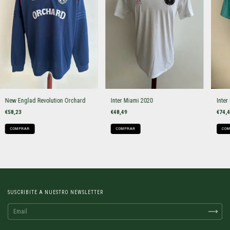
New Englad Revolution Orchard
Inter Miami 2020
Inte
€58,23
€48,49
€74,
COMPRAR
COMPRAR
COM
SUSCRIBITE A NUESTRO NEWSLETTER