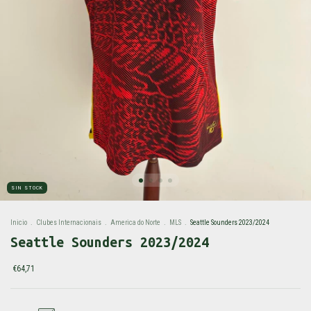
SIN STOCK
Inicio
.
Clubes Internacionais
.
America do Norte
.
MLS
.
Seattle Sounders 2023/2024
Seattle Sounders 2023/2024
€64,71