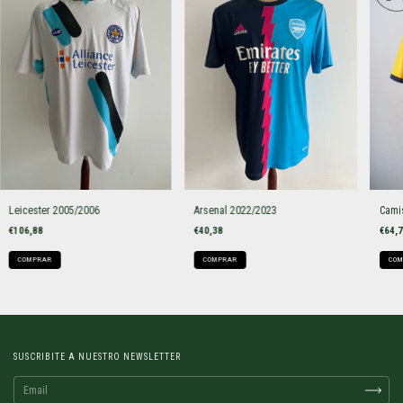
Leicester 2005/2006
Arsenal 2022/2023
Cami
€106,88
€40,38
€64,
COMPRAR
COMPRAR
COM
SUSCRIBITE A NUESTRO NEWSLETTER