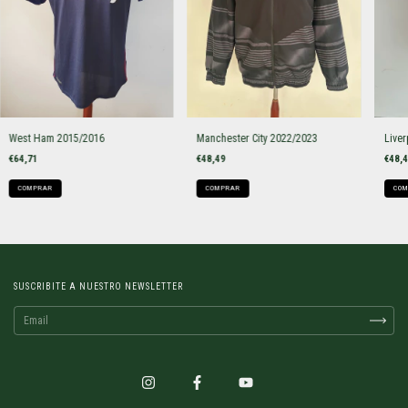
West Ham 2015/2016
Manchester City 2022/2023
Liver
€64,71
€48,49
€48,
COMPRAR
COMPRAR
COM
SUSCRIBITE A NUESTRO NEWSLETTER