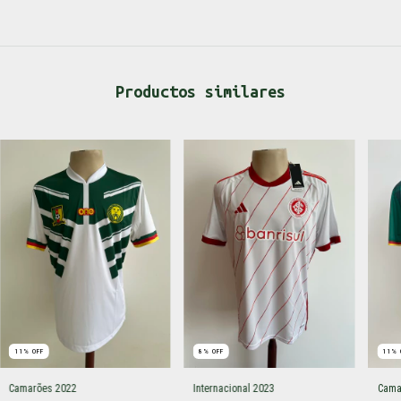
Productos similares
11
%
OFF
8
%
OFF
11
%
Camarões 2022
Internacional 2023
Cama