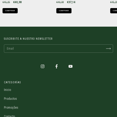
€45,25
€40,38
€40,38
€37,14
€45,2
COMPRAR
COMPRAR
COM
SUSCRIBITE A NUESTRO NEWSLETTER
CATEGORÍAS
Inicio
Productos
Promoções
Contacto