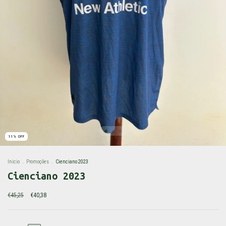
11
%
OFF
Inicio
.
Promoções
.
Cienciano 2023
Cienciano 2023
€45,25
€40,38