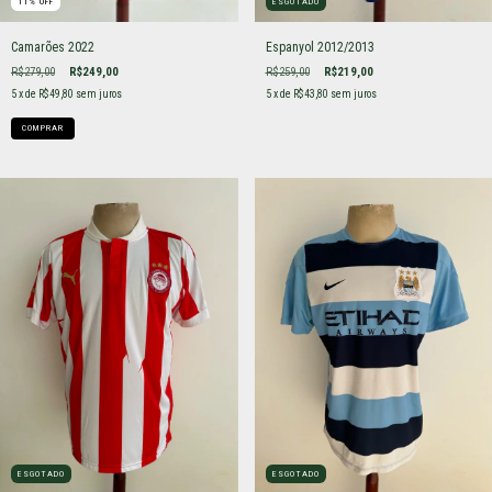
11
%
OFF
ESGOTADO
Camarões 2022
Espanyol 2012/2013
R$279,00
R$249,00
R$259,00
R$219,00
5
x de
R$49,80
sem juros
5
x de
R$43,80
sem juros
COMPRAR
ESGOTADO
ESGOTADO