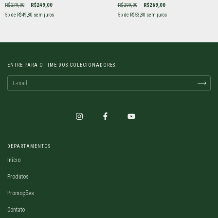
R$279,00
R$249,00
R$299,00
R$269,00
5
x de
R$49,80
sem juros
5
x de
R$53,80
sem juros
ENTRE PARA O TIME DOS COLECIONADORES.
DEPARTAMENTOS
Início
Produtos
Promoções
Contato