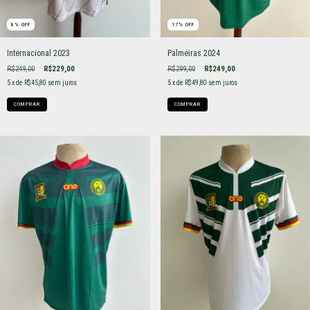
8
%
OFF
17
%
OFF
Internacional 2023
Palmeiras 2024
R$249,00
R$229,00
R$299,00
R$249,00
5
x de
R$45,80
sem juros
5
x de
R$49,80
sem juros
COMPRAR
COMPRAR