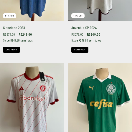
11
%
OFF
11
%
OFF
Cienciano 2023
Juventus SP 2024
R$279,00
R$249,00
R$279,00
R$249,00
5
x de
R$49,80
sem juros
5
x de
R$49,80
sem juros
COMPRAR
COMPRAR