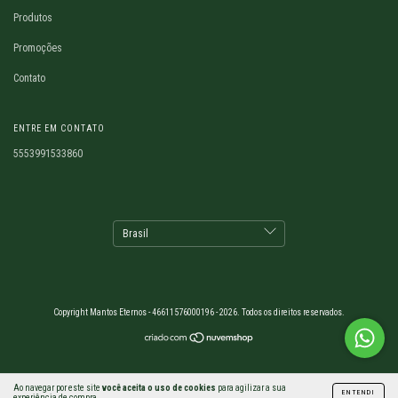
Produtos
Promoções
Contato
ENTRE EM CONTATO
5553991533860
Copyright Mantos Eternos - 46611576000196 - 2026. Todos os direitos reservados.
Ao navegar por este site
você aceita o uso de cookies
para agilizar a sua
ENTENDI
experiência de compra.