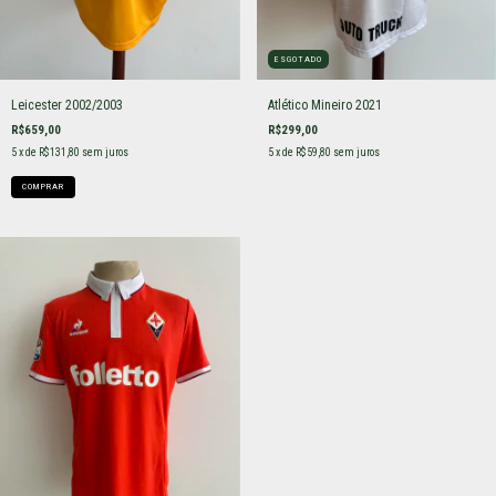
ESGOTADO
Leicester 2002/2003
Atlético Mineiro 2021
R$659,00
R$299,00
5
x de
R$131,80
sem juros
5
x de
R$59,80
sem juros
COMPRAR