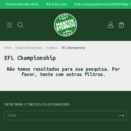
Enviamos para todo o Brasil
Até 5x sem juros
Entre no nosso grupo exclusivo do WhatsApp - 
0
Início
.
Clubes Internacionais
.
Europeus
.
EFL Championship
EFL Championship
Não temos resultados para sua pesquisa. Por
favor, tente com outros filtros.
ENTRE PARA O TIME DOS COLECIONADORES.