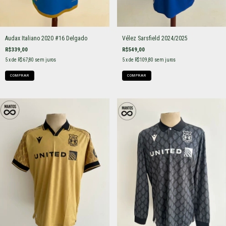
Audax Italiano 2020 #16 Delgado
Vélez Sarsfield 2024/2025
R$339,00
R$549,00
5
x de
R$67,80
sem juros
5
x de
R$109,80
sem juros
COMPRAR
COMPRAR