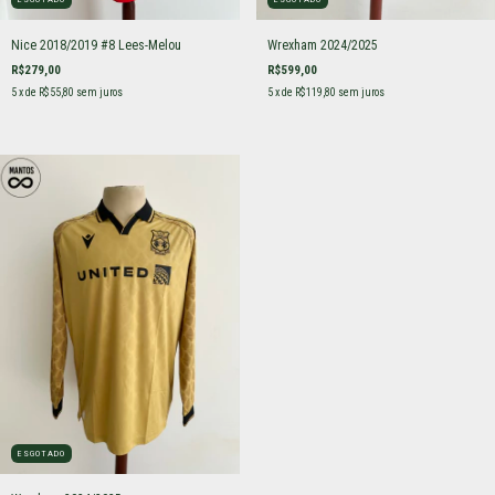
Nice 2018/2019 #8 Lees-Melou
Wrexham 2024/2025
R$279,00
R$599,00
5
x de
R$55,80
sem juros
5
x de
R$119,80
sem juros
ESGOTADO