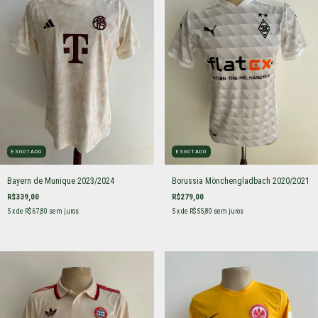
ESGOTADO
ESGOTADO
Bayern de Munique 2023/2024
Borussia Mönchengladbach 2020/2021
R$339,00
R$279,00
5
x de
R$67,80
sem juros
5
x de
R$55,80
sem juros