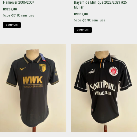
Hannover 2006/2007
Bayern de Munique 2022/2023 #25
Muller
R$259,00
R$339,00
5
x de
R$51,80
sem juros
5
x de
R$67,80
sem juros
COMPRAR
COMPRAR