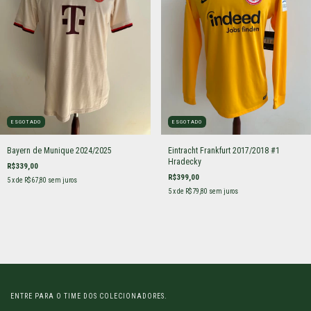
ESGOTADO
ESGOTADO
Bayern de Munique 2024/2025
Eintracht Frankfurt 2017/2018 #1
Hradecky
R$339,00
R$399,00
5
x de
R$67,80
sem juros
5
x de
R$79,80
sem juros
ENTRE PARA O TIME DOS COLECIONADORES.