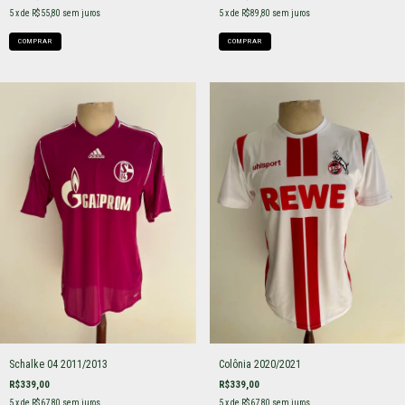
5
x de
R$55,80
sem juros
5
x de
R$89,80
sem juros
COMPRAR
COMPRAR
Schalke 04 2011/2013
Colônia 2020/2021
R$339,00
R$339,00
5
x de
R$67,80
sem juros
5
x de
R$67,80
sem juros