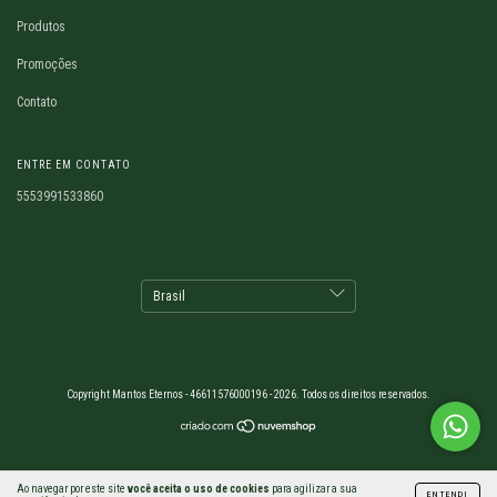
Produtos
Promoções
Contato
ENTRE EM CONTATO
5553991533860
Copyright Mantos Eternos - 46611576000196 - 2026. Todos os direitos reservados.
Ao navegar por este site
você aceita o uso de cookies
para agilizar a sua
ENTENDI