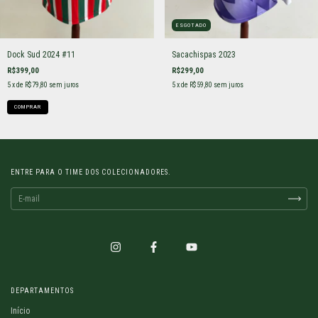
ESGOTADO
Dock Sud 2024 #11
Sacachispas 2023
R$399,00
R$299,00
5
x de
R$79,80
sem juros
5
x de
R$59,80
sem juros
COMPRAR
ENTRE PARA O TIME DOS COLECIONADORES.
DEPARTAMENTOS
Início