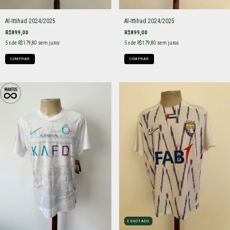
Al-Ittihad 2024/2025
Al-Ittihad 2024/2025
R$899,00
R$899,00
5
x de
R$179,80
sem juros
5
x de
R$179,80
sem juros
COMPRAR
COMPRAR
ESGOTADO