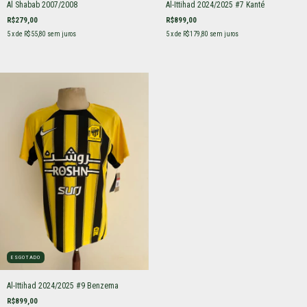
Al Shabab 2007/2008
Al-Ittihad 2024/2025 #7 Kanté
R$279,00
R$899,00
5
x de
R$55,80
sem juros
5
x de
R$179,80
sem juros
ESGOTADO
Al-Ittihad 2024/2025 #9 Benzema
R$899,00