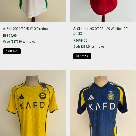
Al-Ahli 2024/2025 #10 Firmino
Al Sharjah 2020/2021 #9 Welliton DE
JOGO
R$899,00
R$499,00
5
x de
R$179,80
sem juros
5
x de
R$99,80
sem juros
COMPRAR
COMPRAR