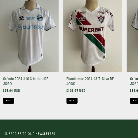
Grêmio 2024 #10 Cristaldo DE
Fluminense 2024 #3 T. Silva DE
Grêm
JOGO
JOGO
JOGO
$95.64 USD
$133.97 USD
$86.
BUY
BUY
BUY
SUBSCRIBE TO OUR NEWSLETTER