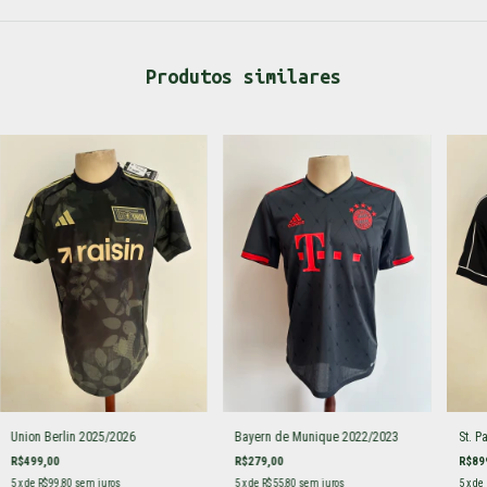
Produtos similares
Union Berlin 2025/2026
Bayern de Munique 2022/2023
St. P
R$499,00
R$279,00
R$89
5
x de
R$99,80
sem juros
5
x de
R$55,80
sem juros
5
x de