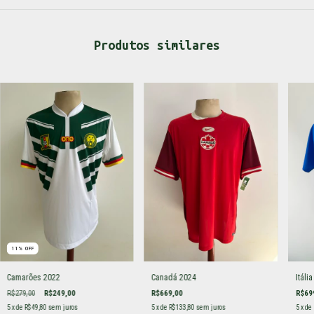
Produtos similares
11
%
OFF
Camarões 2022
Canadá 2024
Itál
R$279,00
R$249,00
R$669,00
R$69
5
x de
R$49,80
sem juros
5
x de
R$133,80
sem juros
5
x de