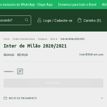
 do WhatsApp - Clique Aqui
Enviamos para todo o Brasil
Até 5x sem juro
Login
/
Cadastre-se
Carrinho
(
0
)
Início
.
Clubes Internacionais
.
Europeus
.
Serie A
.
Inter de Milão 2020/2021
Inter de Milão 2020/2021
R$349,00
R$299,00
5
x de
R$59,80
sem juros
P
TAMANHO
MEIOS DE PAGAMENTO