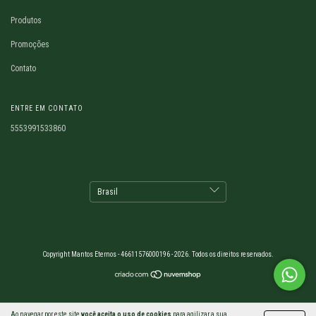
Produtos
Promoções
Contato
ENTRE EM CONTATO
5553991533860
Copyright Mantos Eternos - 46611576000196 - 2026. Todos os direitos reservados.
Ao navegar por este site
você aceita o uso de cookies
para agilizar a sua