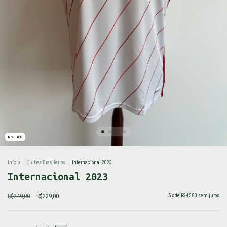
8
%
OFF
Início
.
Clubes Brasileiros
.
Internacional 2023
Internacional 2023
R$249,00
R$229,00
5
x de
R$45,80
sem juros