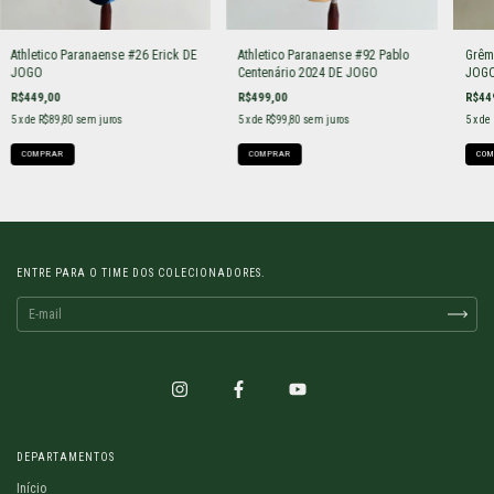
Athletico Paranaense #26 Erick DE
Athletico Paranaense #92 Pablo
Grêm
JOGO
Centenário 2024 DE JOGO
JOGO
R$449,00
R$499,00
R$44
5
x de
R$89,80
sem juros
5
x de
R$99,80
sem juros
5
x de
COMPRAR
COMPRAR
COM
ENTRE PARA O TIME DOS COLECIONADORES.
DEPARTAMENTOS
Início