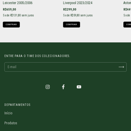
Leicester 2005/2006
Liverpool 2023/2024
Aston
R$659,00
R$299,00
R$44
5
x de
R$131,80
sem juros
5
x de
R$59,80
sem juros
5
x de
COMPRAR
COMPRAR
COM
ENTRE PARA O TIME DOS COLECIONADORES.
DEPARTAMENTOS
Início
Produtos