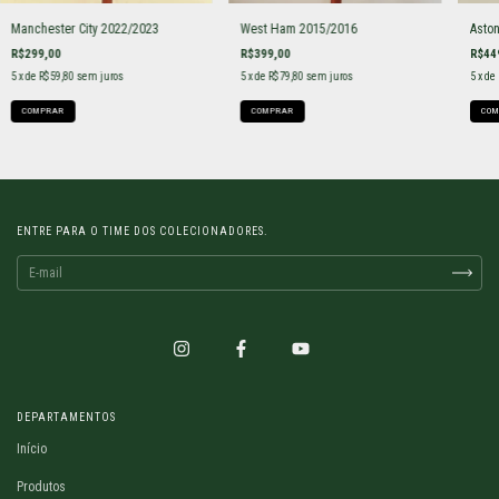
Manchester City 2022/2023
West Ham 2015/2016
Aston
R$299,00
R$399,00
R$44
5
x de
R$59,80
sem juros
5
x de
R$79,80
sem juros
5
x de
COMPRAR
COMPRAR
COM
ENTRE PARA O TIME DOS COLECIONADORES.
DEPARTAMENTOS
Início
Produtos