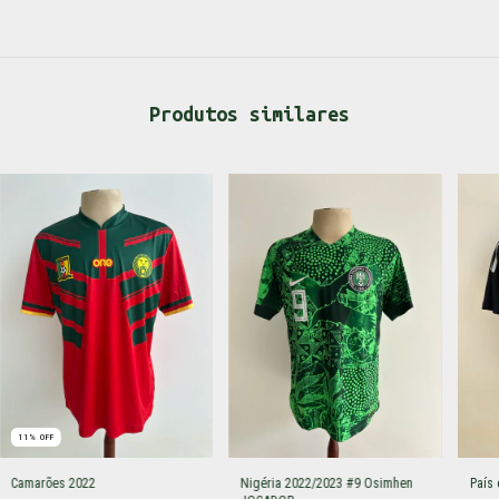
Produtos similares
11
%
OFF
Camarões 2022
Nigéria 2022/2023 #9 Osimhen
País