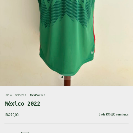
Início
.
Seleções
.
México 2022
México 2022
R$279,00
5
x de
R$55,80
sem juros