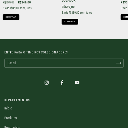
JOGADOR
R$279,00
R$249,00
R$33
R$699,00
5
x de
R$49,80
sem juros
5
x de
5
x de
R$139,80
sem juros
COMPRAR
COM
COMPRAR
ENTRE PARA O TIME DOS COLECIONADORES.
DEPARTAMENTOS
Início
Produtos
Promoções