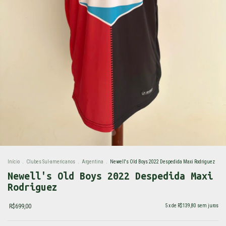
Início
.
Clubes Sul-americanos
.
Argentina
.
Newell's Old Boys 2022 Despedida Maxi Rodriguez
Newell's Old Boys 2022 Despedida Maxi
Rodriguez
R$699,00
5
x de
R$139,80
sem juros