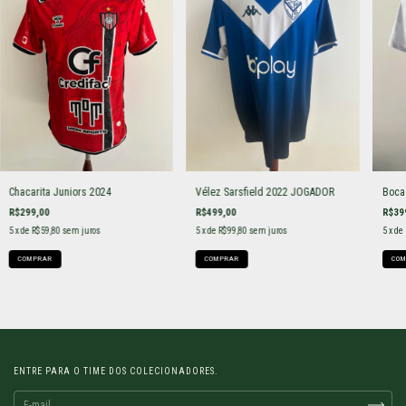
Chacarita Juniors 2024
Vélez Sarsfield 2022 JOGADOR
Boca
R$299,00
R$499,00
R$39
5
x de
R$59,80
sem juros
5
x de
R$99,80
sem juros
5
x de
COMPRAR
COMPRAR
COM
ENTRE PARA O TIME DOS COLECIONADORES.