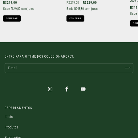
JOG
R$249,00
R$249,00
R$229,00
R$44
5
x de
R$49,80
sem juros
5
x de
R$45,80
sem juros
5
x de
COMPRAR
COMPRAR
COM
ENTRE PARA O TIME DOS COLECIONADORES.
DEPARTAMENTOS
Início
Produtos
Promoções