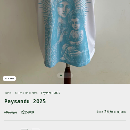
13
%
OFF
Início
.
Clubes Brasileiros
.
Paysandu 2025
Paysandu 2025
R$299,00
R$259,00
5
x de
R$51,80
sem juros