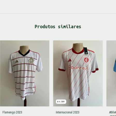
Produtos similares
8
%
OFF
Flamengo 2023
Internacional 2023
Athle