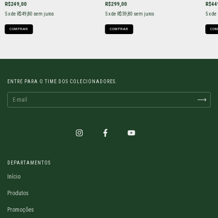
R$249,00
R$299,00
R$44
5
x de
R$49,80
sem juros
5
x de
R$59,80
sem juros
5
x de
COMPRAR
COMPRAR
COM
ENTRE PARA O TIME DOS COLECIONADORES.
DEPARTAMENTOS
Início
Produtos
Promoções