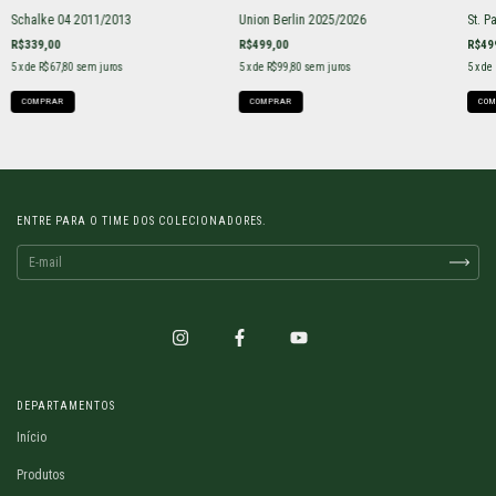
Schalke 04 2011/2013
Union Berlin 2025/2026
St. P
R$339,00
R$499,00
R$49
5
x de
R$67,80
sem juros
5
x de
R$99,80
sem juros
5
x de
COMPRAR
COMPRAR
COM
ENTRE PARA O TIME DOS COLECIONADORES.
DEPARTAMENTOS
Início
Produtos