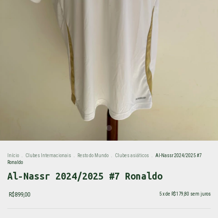
Início
.
Clubes Internacionais
.
Resto do Mundo
.
Clubes asiáticos
.
Al-Nassr 2024/2025 #7
Ronaldo
Al-Nassr 2024/2025 #7 Ronaldo
R$899,00
5
x de
R$179,80
sem juros