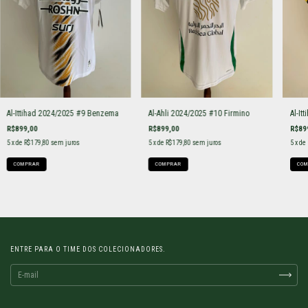
Al-Ittihad 2024/2025 #9 Benzema
Al-Ahli 2024/2025 #10 Firmino
Al-It
R$899,00
R$899,00
R$89
5
x de
R$179,80
sem juros
5
x de
R$179,80
sem juros
5
x de
COMPRAR
COMPRAR
COM
ENTRE PARA O TIME DOS COLECIONADORES.