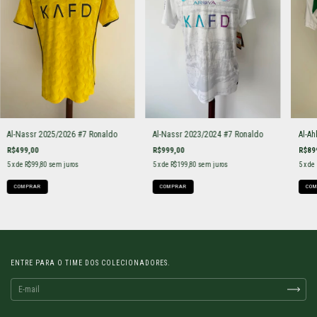
Al-Nassr 2025/2026 #7 Ronaldo
Al-Nassr 2023/2024 #7 Ronaldo
Al-Ah
R$499,00
R$999,00
R$89
5
x de
R$99,80
sem juros
5
x de
R$199,80
sem juros
5
x de
COMPRAR
COMPRAR
COM
ENTRE PARA O TIME DOS COLECIONADORES.